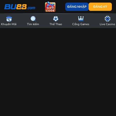
BU88
ĐĂNG NHẬP
ĐĂNG KÝ
|
Nhà
 Bảo mật
Truy cập link chính chủ
để tránh bị lừa đảo
Tải
Cái
Khuyến Mãi
Tìm kiếm
Thể Thao
Cổng Games
Live Casino
BU88
-
Trang
Chủ
Cá
Cược
Thể
Thao
Uy
Tín
Số
1
Việt
933,179,268,865
Nam