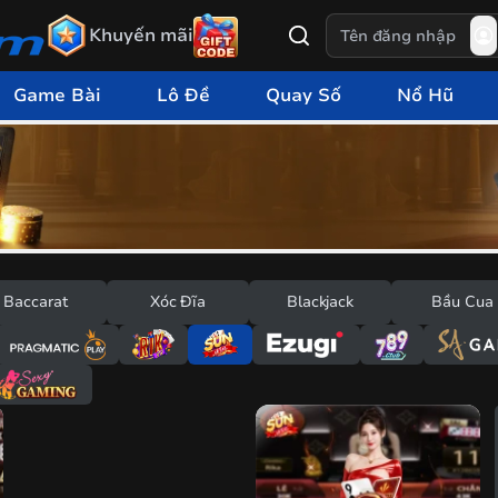
Khuyến mãi
Game Bài
Lô Đề
Quay Số
Nổ Hũ
Baccarat
Xóc Đĩa
Blackjack
Bầu Cua
356,090,450