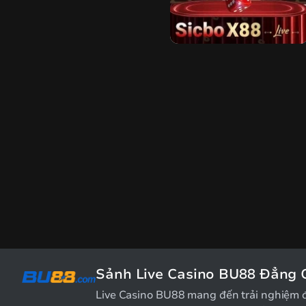
Sảnh Live Casino BU88 Đẳng C
Live Casino BU88 mang đến trải nghiệm đỉ